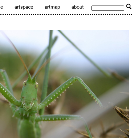
ve
artspace
artmap
about