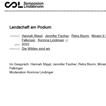
Landschaft am Podium
Hannah Stippl
,
Jennifer Fischer
,
Petra Sturm
,
Miriam V.
artist(s)
Falkinger
,
Korinna Lindinger
all
2022
year
Die Wilden sind wir
event(s)
Im Gespräch: Hannah Stippl, Jennifer Fischer, Petra Sturm, Miriam
Falkinger
Moderation Korinna Lindinger