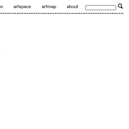
ve
artspace
artmap
about
.