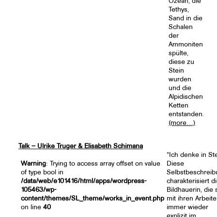
Ozean, die
Tethys,
Sand in die
Schalen
der
Ammoniten
spülte,
diese zu
Stein
wurden
und die
Alpidischen
Ketten
entstanden.
(more…)
Talk – Ulrike Truger & Elisabeth Schimana
"Ich denke in Ste
Warning
: Trying to access array offset on value
Diese
of type bool in
Selbstbeschrei
/data/web/e101416/html/apps/wordpress-
charakterisiert d
105463/wp-
Bildhauerin, die 
content/themes/SL_theme/works_in_event.php
mit ihren Arbeit
on line
40
immer wieder
explizit im