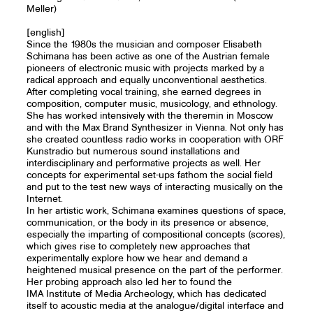
Meller)
[english]
Since the 1980s the musician and composer Elisabeth
Schimana has been active as one of the Austrian female
pioneers of electronic music with projects marked by a
radical approach and equally unconventional aesthetics.
After completing vocal training, she earned degrees in
composition, computer music, musicology, and ethnology.
She has worked intensively with the theremin in Moscow
and with the Max Brand Synthesizer in Vienna. Not only has
she created countless radio works in cooperation with ORF
Kunstradio but numerous sound installations and
interdisciplinary and performative projects as well. Her
concepts for experimental set-ups fathom the social field
and put to the test new ways of interacting musically on the
Internet.
In her artistic work, Schimana examines questions of space,
communication, or the body in its presence or absence,
especially the imparting of compositional concepts (scores),
which gives rise to completely new approaches that
experimentally explore how we hear and demand a
heightened musical presence on the part of the performer.
Her probing approach also led her to found the
IMA Institute of Media Archeology, which has dedicated
itself to acoustic media at the analogue/digital interface and