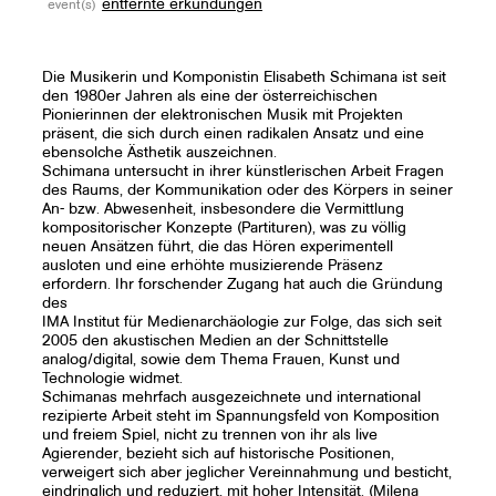
entfernte erkundungen
event(s)
Die Musikerin und Komponistin Elisabeth Schimana ist seit
den 1980er Jahren als eine der österreichischen
Pionierinnen der elektronischen Musik mit Projekten
präsent, die sich durch einen radikalen Ansatz und eine
ebensolche Ästhetik auszeichnen.
Schimana untersucht in ihrer künstlerischen Arbeit Fragen
des Raums, der Kommunikation oder des Körpers in seiner
An- bzw. Abwesenheit, insbesondere die Vermittlung
kompositorischer Konzepte (Partituren), was zu völlig
neuen Ansätzen führt, die das Hören experimentell
ausloten und eine erhöhte musizierende Präsenz
erfordern. Ihr forschender Zugang hat auch die Gründung
des
IMA Institut für Medienarchäologie zur Folge, das sich seit
2005 den akustischen Medien an der Schnittstelle
analog/digital, sowie dem Thema Frauen, Kunst und
Technologie widmet.
Schimanas mehrfach ausgezeichnete und international
rezipierte Arbeit steht im Spannungsfeld von Komposition
und freiem Spiel, nicht zu trennen von ihr als live
Agierender, bezieht sich auf historische Positionen,
verweigert sich aber jeglicher Vereinnahmung und besticht,
eindringlich und reduziert, mit hoher Intensität. (Milena